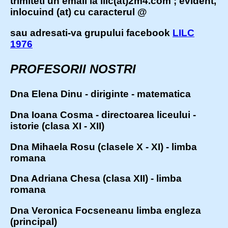
trimiteti un email la lilc(at)2m4.com ; evident,
inlocuind (at) cu caracterul @
sau adresati-va grupului facebook
LILC
1976
PROFESORII NOSTRI
Dna Elena Dinu - diriginte - matematica
Dna Ioana Cosma - directoarea liceului -
istorie (clasa XI - XII)
Dna Mihaela Rosu (clasele X - XI) - limba
romana
Dna Adriana Chesa (clasa XII) - limba
romana
Dna Veronica Focseneanu limba engleza
(principal)